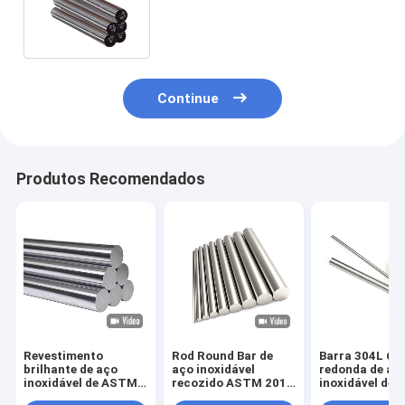
barra 7mm Rod 2B de 301L
S30815
Continue
Produtos Recomendados
Revestimento
Rod Round Bar de
Barra 304L 6
brilhante de aço
aço inoxidável
redonda de aç
inoxidável de ASTM
recozido ASTM 201
inoxidável de 
420 Rod Round Bar
6mm laminados a
lustrado 7mm