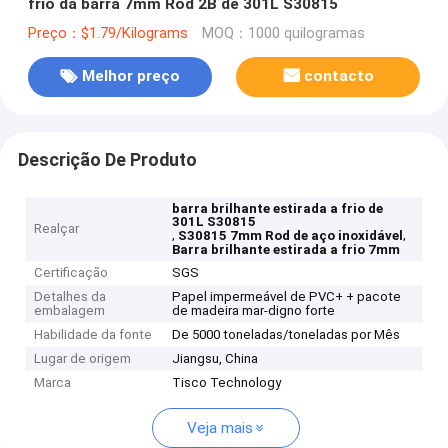
frio da barra 7mm Rod 2B de 301L S30815
Preço：$1.79/Kilograms
MOQ：1000 quilogramas
Melhor preço
contacto
Descrição De Produto
barra brilhante estirada a frio de
301L S30815
Realçar
,
,
S30815 7mm Rod de aço inoxidável
Barra brilhante estirada a frio 7mm
Certificação
SGS
Detalhes da
Papel impermeável de PVC+ + pacote
embalagem
de madeira mar-digno forte
Habilidade da fonte
De 5000 toneladas/toneladas por Mês
Lugar de origem
Jiangsu, China
Marca
Tisco Technology
Veja mais