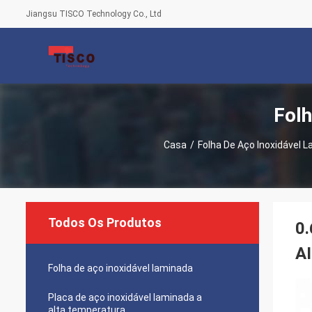
Jiangsu TISCO Technology Co., Ltd
Folh
Casa
/
Folha De Aço Inoxidável 
Todos Os Produtos
0.
AI
Folha de aço inoxidável laminada
Placa de aço inoxidável laminada a
alta temperatura