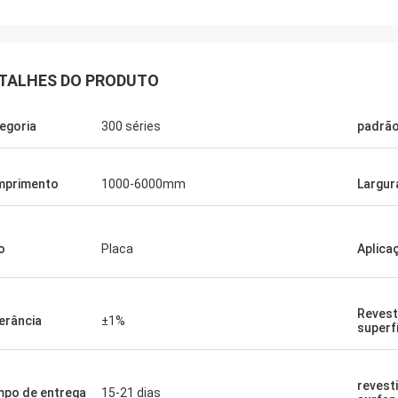
TALHES DO PRODUTO
egoria
300 séries
padrã
mprimento
1000-6000mm
Largur
Diego Nemer
lity of the pipes is very good, very
o
Placa
Aplica
eamless pipes!
Revest
erância
±1%
superf
revest
po de entrega
15-21 dias