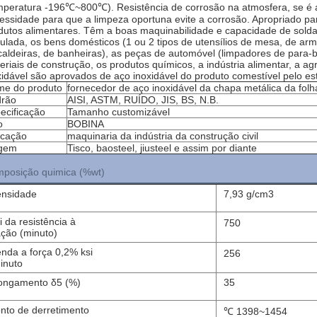
mperatura -196℃~800℃). Resistência de corrosão na atmosfera, se é a
essidade para que a limpeza oportuna evite a corrosão. Apropriado p
dutos alimentares. Têm a boas maquinabilidade e capacidade de solda
ulada, os bens domésticos (1 ou 2 tipos de utensílios de mesa, de a
caldeiras, de banheiras), as peças de automóvel (limpadores de para-br
eriais de construção, os produtos químicos, a indústria alimentar, a ag
xidável são aprovados de aço inoxidável do produto comestível pelo es
e do produto
fornecedor de aço inoxidável da chapa metálica da folh
rão
AISI, ASTM, RUÍDO, JIS, BS, N.B.
ecificação
Tamanho customizável
o
BOBINA
icação
maquinaria da indústria da construção civil
igem
Tisco, baosteel, jiusteel e assim por diante
posição quimica (%wt)
nsidade
7,93 g/cm3
i da resistência à
750
ação (minuto)
nda a força 0,2% ksi
256
inuto
ongamento δ5 (%)
35
nto de derretimento
℃ 1398~1454