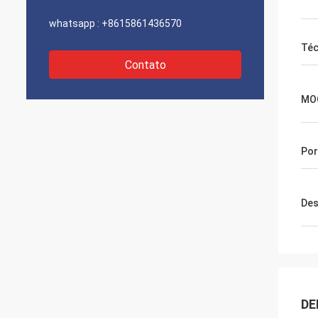
whatsapp :
+8615861436570
Téc
Contato
MO
Por
Des
DE