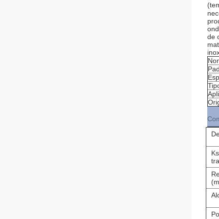
(te
nec
pro
ond
de 
mat
ino
Nom
Pad
Esp
Tip
Apl
Or
Com
De
Ks
tr
Re
(m
Al
Po