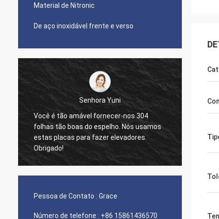
Material de Nitronic
De aço inoxidável frente e verso
DE
Cat
Senhora Yuni
Co
Você é tão amável fornecer-nos 304
folhas tão boas do espelho. Nós usamos
The qua
Tip
estas placas para fazer elevadores.
nice s
Obrigado!
Tol
Pessoa de Contato :
Grace
Número de telefone :
+86 15861436570
Tem