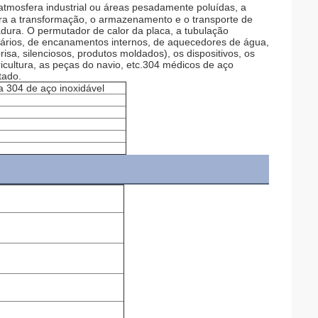
tmosfera industrial ou áreas pesadamente poluídas, a
ara a transformação, o armazenamento e o transporte de
dura. O permutador de calor da placa, a tubulação
rmários, de encanamentos internos, de aquecedores de água,
isa, silenciosos, produtos moldados), os dispositivos, os
ricultura, as peças do navio, etc.304 médicos de aço
tado.
a 304 de aço inoxidável