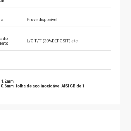
ce
ra
Prove disponível
s do
L/C T/T (30%DEPOSIT) etc.
ento
e 1.2mm
,
e 0.6mm
,
folha de aço inoxidável AISI GB de 1