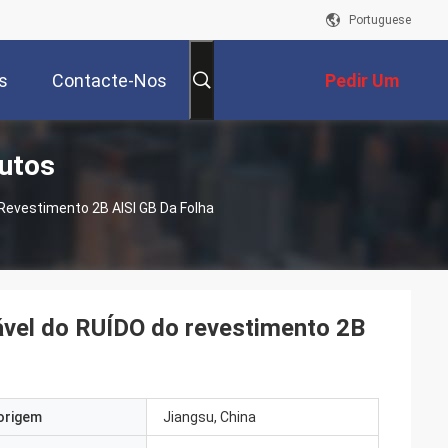
Portuguese
s
Contacte-Nos
Pedir Um
dutos
Orçamento
Revestimento 2B AISI GB Da Folha
ável do RUÍDO do revestimento 2B
origem
Jiangsu, China