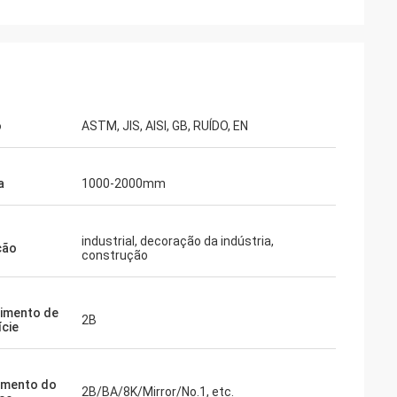
o
ASTM, JIS, AISI, GB, RUÍDO, EN
a
1000-2000mm
industrial, decoração da indústria,
ção
construção
imento de
2B
ície
imento do
2B/BA/8K/Mirror/No.1, etc.