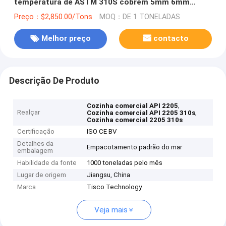
temperatura de ASTM 310S cobrem 5mm 6mm
densamente
Preço：$2,850.00/Tons
MOQ：DE 1 TONELADAS
Melhor preço
contacto
Descrição De Produto
,
Cozinha comercial API 2205
Realçar
,
Cozinha comercial API 2205 310s
Cozinha comercial 2205 310s
Certificação
ISO CE BV
Detalhes da
Empacotamento padrão do mar
embalagem
Habilidade da fonte
1000 toneladas pelo mês
Lugar de origem
Jiangsu, China
Marca
Tisco Technology
Veja mais