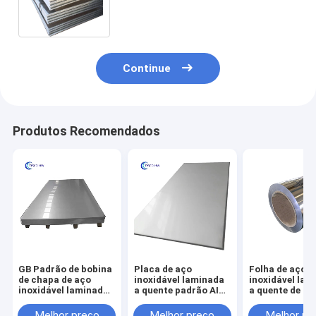
ASTM 310S cobrem 5mm 6mm
densamente
Continue
Produtos Recomendados
GB Padrão de bobina
Placa de aço
Folha de aço
de chapa de aço
inoxidável laminada
inoxidável lam
inoxidável laminada
a quente padrão AISI
a quente de t
a quente com
com refrigerante
regular/perso
largura de 1219 mm
R23 e acabamento
para
Melhor preço
Melhor preço
Melhor pr