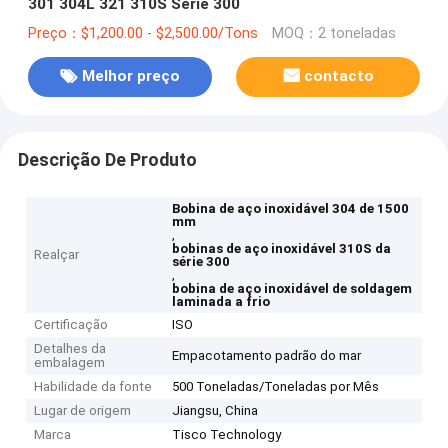
301 304L 321 310S Série 300
Preço：$1,200.00 - $2,500.00/Tons
MOQ：2 toneladas
Melhor preço
contacto
Descrição De Produto
Bobina de aço inoxidável 304 de 1500
mm
,
bobinas de aço inoxidável 310S da
Realçar
série 300
,
bobina de aço inoxidável de soldagem
laminada a frio
Certificação
ISO
Detalhes da
Empacotamento padrão do mar
embalagem
Habilidade da fonte
500 Toneladas/Toneladas por Mês
Lugar de origem
Jiangsu, China
Marca
Tisco Technology