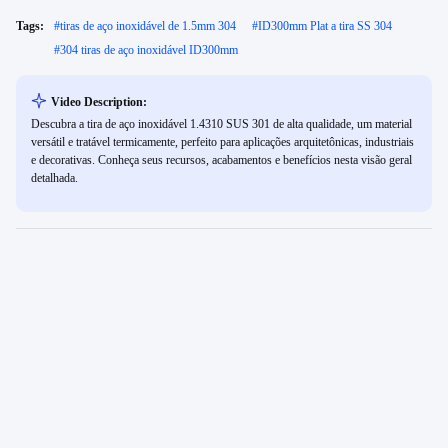
Tags:
#
tiras de aço inoxidável de 1.5mm 304
#
ID300mm Plat a tira SS 304
#
304 tiras de aço inoxidável ID300mm
Video Description:
Descubra a tira de aço inoxidável 1.4310 SUS 301 de alta qualidade, um material
versátil e tratável termicamente, perfeito para aplicações arquitetônicas, industriais
e decorativas. Conheça seus recursos, acabamentos e benefícios nesta visão geral
detalhada.