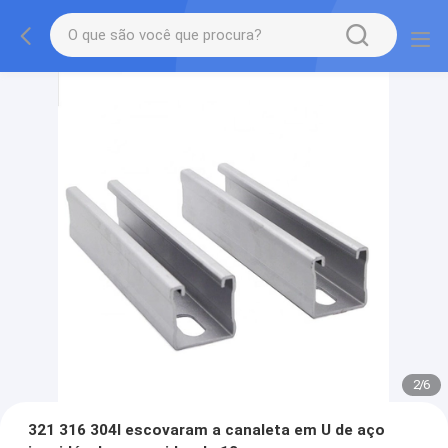
2
/
6
321 316 304l escovaram a canaleta em U de aço