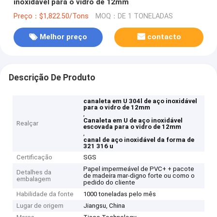
inoxidável para o vidro de 12mm
Preço：$1,822.50/Tons
MOQ：DE 1 TONELADAS
Melhor preço
contacto
Descrição De Produto
canaleta em U 304l de aço inoxidável
para o vidro de 12mm
,
Canaleta em U de aço inoxidável
Realçar
escovada para o vidro de 12mm
,
canal de aço inoxidável da forma de
321 316 u
Certificação
SGS
Papel impermeável de PVC+ + pacote
Detalhes da
de madeira mar-digno forte ou como o
embalagem
pedido do cliente
Habilidade da fonte
1000 toneladas pelo mês
Lugar de origem
Jiangsu, China