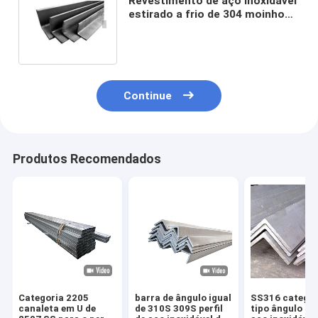
Revestimento de aço inoxidável
estirado a frio de 304 moinhos
da barra de ângulo de Tisco SS
Continue
Produtos Recomendados
Categoria 2205
barra de ângulo igual
SS316 categor
canaleta em U de
de 310S 309S perfil
tipo ângulo Ino