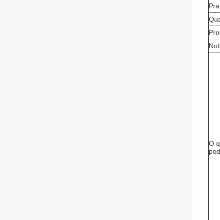
Pra
Qua
Pro
Not
O q
pod