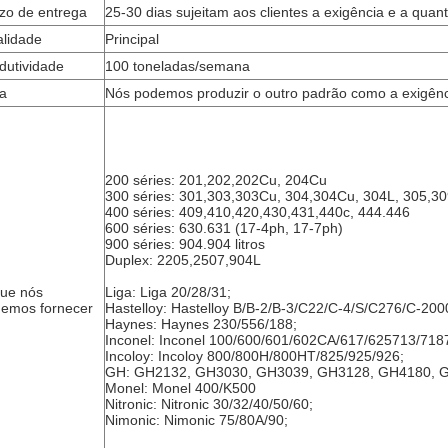
zo de entrega
25-30 dias sujeitam aos clientes a exigência e a quan
lidade
Principal
dutividade
100 toneladas/semana
a
Nós podemos produzir o outro padrão como a exigênci
200 séries: 201,202,202Cu, 204Cu
300 séries: 301,303,303Cu, 304,304Cu, 304L, 305,3
400 séries: 409,410,420,430,431,440c, 444.446
600 séries: 630.631 (17-4ph, 17-7ph)
900 séries: 904.904
litros
Duplex: 2205,2507,904L
ue nós
Liga: Liga 20/28/31;
emos fornecer
Hastelloy: Hastelloy B/B-2/B-3/C22/C-4/S/C276/C-20
Haynes: Haynes 230/556/188;
Inconel: Inconel 100/600/601/602CA/617/625713/71873
Incoloy: Incoloy 800/800H/800HT/825/925/926;
GH: GH2132, GH3030, GH3039, GH3128, GH4180, 
Monel: Monel 400/K500
Nitronic: Nitronic 30/32/40/50/60;
Nimonic: Nimonic 75/80A/90;