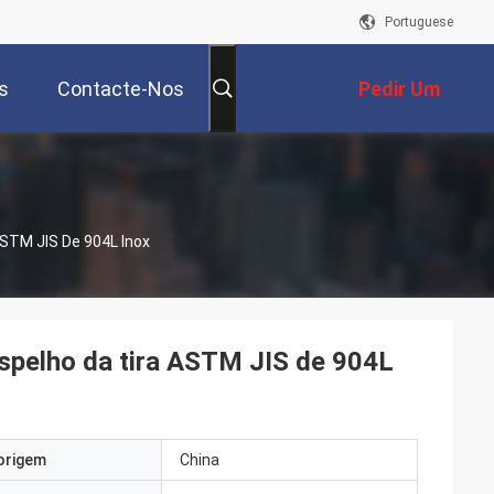
Portuguese
s
Contacte-Nos
Pedir Um
Orçamento
ASTM JIS De 904L Inox
espelho da tira ASTM JIS de 904L
origem
China