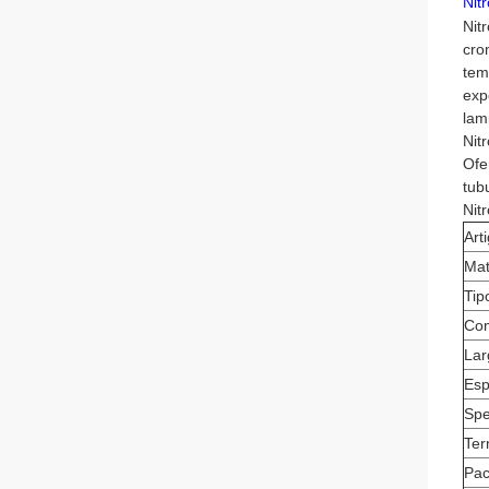
Nit
Nit
cro
tem
exp
lam
Nit
Ofe
tub
Nit
Art
Mat
Tip
Co
Lar
Esp
Spe
Ter
Pac