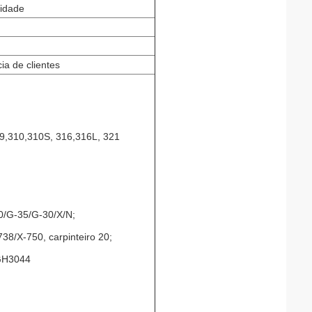
tidade
a de clientes
09,310,310S, 316,316L, 321
00/G-35/G-30/X/N;
8/X-750, carpinteiro 20;
GH3044