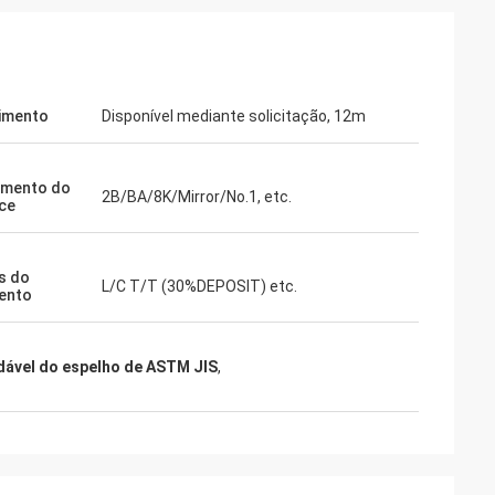
imento
Disponível mediante solicitação, 12m
imento do
2B/BA/8K/Mirror/No.1, etc.
ce
s do
L/C T/T (30%DEPOSIT) etc.
ento
idável do espelho de ASTM JIS
,