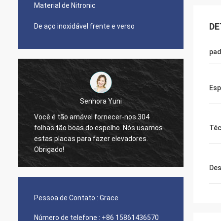
Material de Nitronic
DE
De aço inoxidável frente e verso
pad
Esp
ra Yuni
Diego Nemer
ornecer-nos 304
espelho. Nós usamos
The quality of the pipes is very good, v
Téc
zer elevadores.
nice seamless pipes!
Des
Pessoa de Contato :
Grace
Número de telefone :
+86 15861436570