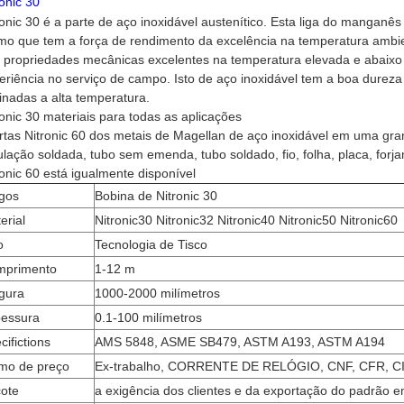
ronic 30
ronic 30 é a parte de aço inoxidável austenítico. Esta liga do manganê
mo que tem a força de rendimento da excelência na temperatura ambiente
 propriedades mecânicas excelentes na temperatura elevada e abaixo d
eriência no serviço de campo. Isto de aço inoxidável tem a boa durez
inadas a alta temperatura.
ronic 30 materiais para todas as aplicações
rtas Nitronic 60 dos metais de Magellan de aço inoxidável em uma gr
ulação soldada, tubo sem emenda, tubo soldado, fio, folha, placa, forj
ronic 60 está igualmente disponível
igos
Bobina de Nitronic 30
erial
Nitronic30 Nitronic32 Nitronic40 Nitronic50 Nitronic60
o
Tecnologia de Tisco
mprimento
1-12 m
gura
1000-2000 milímetros
essura
0.1-100 milímetros
cifictions
AMS 5848, ASME SB479, ASTM A193, ASTM A194
mo de preço
Ex-trabalho, CORRENTE DE RELÓGIO, CNF, CFR, CIF
ote
a exigência dos clientes e da exportação do padrão