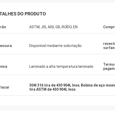
TALHES DO PRODUTO
rão
ASTM, JIS, AISI, GB, RUÍDO, EN
Compr
revest
essura
Disponível mediante solicitação
surfan
Termo
ery
nica
Laminado a alta temperatura laminado
pagam
304l 316 tira de 430 904L Inox
,
Bobina de aço inox
tacar
tira ASTM de 430 904L Inox