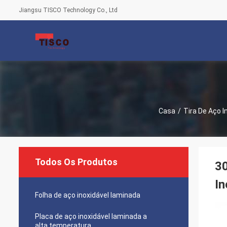
Jiangsu TISCO Technology Co., Ltd
Casa
/
Tira De Aço I
Todos Os Produtos
30
In
Folha de aço inoxidável laminada
Placa de aço inoxidável laminada a
alta temperatura