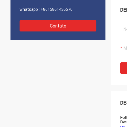
DE
whatsapp :
+8615861436570
Contato
DE
Fol
Det